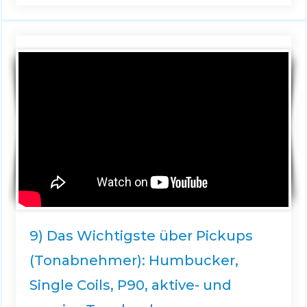
9) Das Wichtigste über Pickups
(Tonabnehmer): Humbucker,
Single Coils, P90, aktive- und