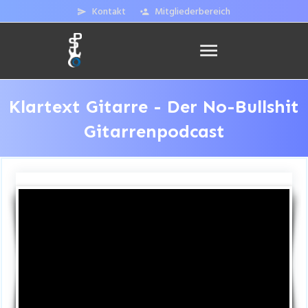
Kontakt
Mitgliederbereich
Klartext Gitarre - Der No-Bullshit
Gitarrenpodcast