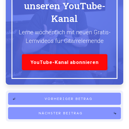
unseren YouTube-
Kanal
Lerne wöchentlich mit neuen Gratis-
Lernvideos für Gitarrelernende
YouTube-Kanal abonnieren
VORHERIGER BETRAG
NÄCHSTER BEITRAG